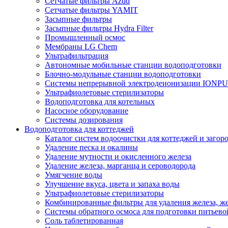
Сетчатые фильтры Azud
Сетчатые фильтры YAMIT
Засыпные фильтры
Засыпные фильтры Hydra Filter
Промышленный осмос
Мембраны LG Chem
Ультрафильтрация
Автономные мобильные станции водоподготовки
Блочно-модульные станции водоподготовки
Системы непрерывной электродеионизации IONP
Ультрафиолетовые стерилизаторы
Водоподготовка для котельных
Насосное оборудование
Системы дозирования
Водоподготовка для коттеджей
Каталог систем водоочистки для коттеджей и заго
Удаление песка и окалины
Удаление мутности и окисленного железа
Удаление железа, марганца и сероводорода
Умягчение воды
Улучшение вкуса, цвета и запаха воды
Ультрафиолетовые стерилизаторы
Комбинированные фильтры для удаления железа, же
Системы обратного осмоса для подготовки питьево
Соль таблетированная