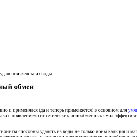
удаления железа из воды
нный обмен
вно и применялся (да и теперь применяется) в основном для
умя
нако с появлением синтетических ионообменных смол эффективн
атиониты способны удалять из воды не только ионы кальция и маг
нцентрации железа, с которыми могут справиться ионообменные 