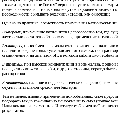
также и то, что он “не боится” верного спутника железа – ма
ионного обмена то, что из воды могут быть удалены железо и м
необходимости вымывать ржавчину) стадии, как окисление.
Однако на практике, возможность применения катионообменны
Во-первых
, применение катионитов целесообразно там, где суще
жесткостью достаточно благополучная, применение катионооб
Во-вторых
, ионообменные смолы очень критичны к наличию в 
наличие в воде не только уже окисленного железа, но и раств
ограничение и на диапазон рН, в котором работа смол эффекти
В-третьих
, при высокой концентрации в воде железа, с одно
последствиями – см. выше) и, с другой стороны, гораздо быст
расхода соли.
В-четвертых
, наличие в воде органических веществ (в том ч
служит питательной средой для бактерий.
Тем не менее, именно применение ионообменных смол представ
подобрать такую комбинацию ионообменных смол (подчас весь
Наша компания, совместно с Институтом Элементо-Органически
результатов.