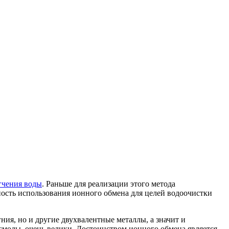
гчения воды
. Раньше для реализации этого метода
ость использования ионного обмена для целей водоочистки
ния, но и другие двухвалентные металлы, а значит и
смолы, очень велики. Достоинством ионного обмена является