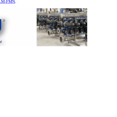
LM-FMN
.