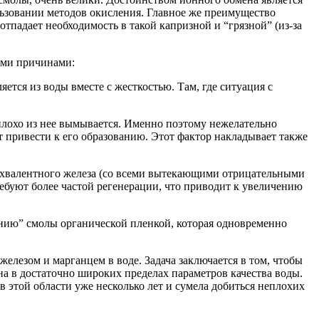
ользовании методов окисления. Главное же преимущество
отпадает необходимость в такой капризной и “грязной” (из-за
ими причинами:
яется из воды вместе с жесткостью. Там, где ситуация с
 плохо из нее вымывается. Именно поэтому нежелательно
т привести к его образованию. Этот фактор накладывает также
трехвалентного железа (со всеми вытекающими отрицательными
ребуют более частой регенерации, что приводит к увеличению
танию” смолы органической пленкой, которая одновременно
лезом и марганцем в воде. Задача заключается в том, чтобы
 в достаточно широких пределах параметров качества воды.
 этой области уже несколько лет и сумела добиться неплохих