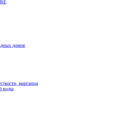
URE
родных домов
сткости, марганца
й воды