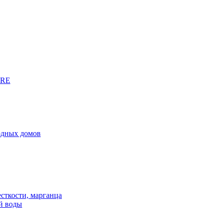
URE
родных домов
сткости, марганца
й воды