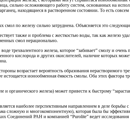
рганца, сильно осложняющего работу систем, основанных на исп
арганец, находящиеся в растворенном состоянии. То есть совсем 
х смол по железу сильно затруднена. Объясняется это следующ
ствует также и проблема с жесткостью воды, так как железо удал
менных смол нерационально.
воде трехвалентного железа, которое “забивает” смолу и очень
оренного кислорода и других окислителей, наличие которых може
вна.
й стороны возрастает вероятность образования нерастворимого 
рее истощается ионообменная ёмкость смолы. Оба этих фактора т
исле и органического железа) может привести к быстрому “зарас
ляется наиболее перспективным направлением в деле борьбы с же
ма сложную и многокомпонентную), которая была бы эффективна
х Соединений РАН и компанией “Purolite” ведет исследования в