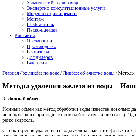
Химический анализ воды
Экспертно-консультационные услуги
Модернизация и ремонт
Монтаж
Шеф-монтаж
Пуско-наладка
Контакты
О компании
Производство
Реквизиты
Для дилеров
Вакансии
Главная
/
bz ликбез по воде
/
Ликбез: об очистке воды
/
Методы 
Методы удаления железа из воды – Ио
3. Ионный обмен
Ионный обмен как метод обработки воды известен довольно да
использовались природные иониты (сульфоугли, цеолиты). Од
резко возросла.
С точки зрения удаления из воды железа важен тот факт, что к
растворенное двухвалентное железо. Причем теоретически, ко