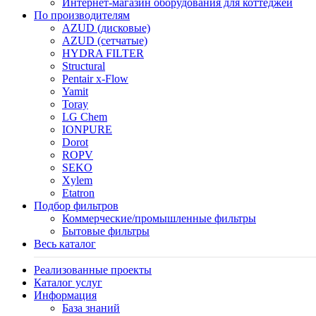
Интернет-магазин оборудования для коттеджей
По производителям
AZUD (дисковые)
AZUD (сетчатые)
HYDRA FILTER
Structural
Pentair x-Flow
Yamit
Toray
LG Chem
IONPURE
Dorot
ROPV
SEKO
Xylem
Etatron
Подбор фильтров
Коммерческие/промышленные фильтры
Бытовые фильтры
Весь каталог
Реализованные проекты
Каталог услуг
Информация
База знаний