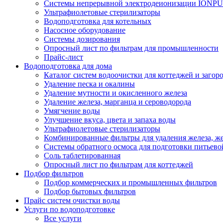
Системы непрерывной электродеионизации IONP
Ультрафиолетовые стерилизаторы
Водоподготовка для котельных
Насосное оборудование
Системы дозирования
Опросный лист по фильтрам для промышленности
Прайс-лист
Водоподготовка для дома
Каталог систем водоочистки для коттеджей и заго
Удаление песка и окалины
Удаление мутности и окисленного железа
Удаление железа, марганца и сероводорода
Умягчение воды
Улучшение вкуса, цвета и запаха воды
Ультрафиолетовые стерилизаторы
Комбинированные фильтры для удаления железа, же
Системы обратного осмоса для подготовки питьево
Соль таблетированная
Опросный лист по фильтрам для коттеджей
Подбор фильтров
Подбор коммерческих и промышленных фильтров
Подбор бытовых фильтров
Прайс систем очистки воды
Услуги по водоподготовке
Все услуги