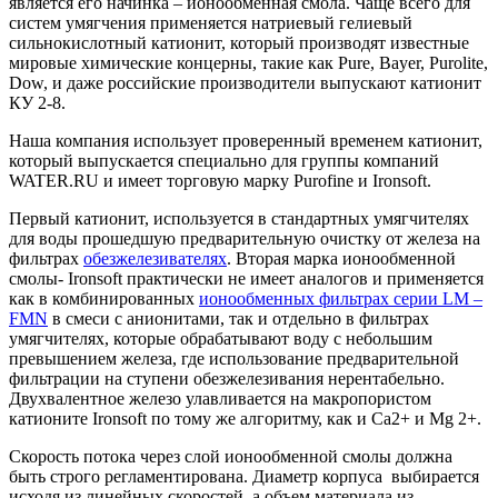
является его начинка – ионообменная смола. Чаще всего для
систем умягчения применяется натриевый гелиевый
сильнокислотный катионит, который производят известные
мировые химические концерны, такие как Pure, Bayer, Purolite,
Dow, и даже российские производители выпускают катионит
КУ 2-8.
Наша компания использует проверенный временем катионит,
который выпускается специально для группы компаний
WATER.RU и имеет торговую марку Purofine и Ironsoft.
Первый катионит, используется в стандартных умягчителях
для воды прошедшую предварительную очистку от железа на
фильтрах
обезжелезивателях
. Вторая марка ионообменной
смолы- Ironsoft практически не имеет аналогов и применяется
как в комбинированных
ионообменных фильтрах серии LM –
FMN
в смеси с анионитами, так и отдельно в фильтрах
умягчителях, которые обрабатывают воду с небольшим
превышением железа, где использование предварительной
фильтрации на ступени обезжелезивания нерентабельно.
Двухвалентное железо улавливается на макропористом
катионите Ironsoft по тому же алгоритму, как и Ca2+ и Mg 2+.
Скорость потока через слой ионообменной смолы должна
быть строго регламентирована. Диаметр корпуса выбирается
исходя из линейных скоростей, а объем материала из