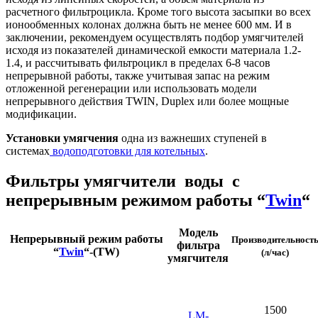
расчетного фильтроцикла. Кроме того высота засыпки во всех
ионообменных колонах должна быть не менее 600 мм. И в
заключении, рекомендуем осуществлять подбор умягчителей
исходя из показателей динамической емкости материала 1.2-
1.4, и рассчитывать фильтроцикл в пределах 6-8 часов
непрерывной работы, также учитывая запас на режим
отложенной регенерации или использовать модели
непрерывного действия TWIN, Duplex или более мощные
модификации.
Установки умягчения
одна из важнеших ступеней в
системах
водоподготовки для котельных
.
Фильтры умягчители воды с
непрерывным режимом работы “
Twin
“
Модель
Непрерывный режим работы
Производительност
фильтра
“
Twin
“-(TW)
(л/час)
умягчителя
1500
LM-