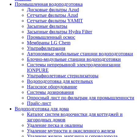
Промышленная водоподготовка
Дисковые фильтры Azud
Сетчатые фильтры Azud
Сетчатые фильтры YAMIT
Засыпные фильтры
Засыпные фильтры Hydra Filter
Промышленный осмос
Мембраны LG Chem
Ультрафильтрация
Автономные мобильные станции водоподготовки
Блочно-модульные станции водоподготовки
Системы непрерывной электродеионизации
IONPURE
Ультрафиолетовые стерилизаторы
Водоподготовка для котельных
Насосное оборудование
Системы дозирования
Опросный лист по фильтрам для промышленности
Прайс-лист
Водоподготовка для дома
Каталог систем водоочистки для коттеджей и
загородных домов
Удаление песка и окалины
Удаление мутности и окисленного железа
Удаление железа, марганца и сероводорода