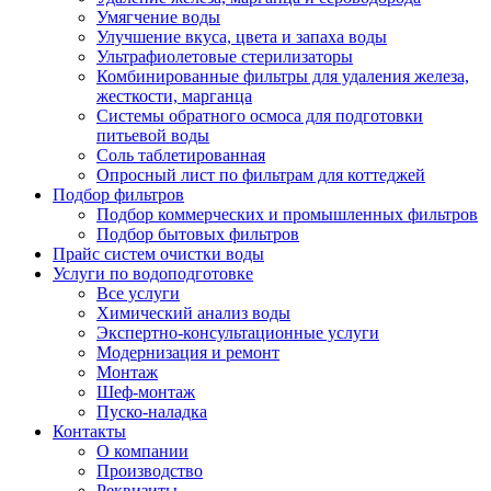
Умягчение воды
Улучшение вкуса, цвета и запаха воды
Ультрафиолетовые стерилизаторы
Комбинированные фильтры для удаления железа,
жесткости, марганца
Системы обратного осмоса для подготовки
питьевой воды
Соль таблетированная
Опросный лист по фильтрам для коттеджей
Подбор фильтров
Подбор коммерческих и промышленных фильтров
Подбор бытовых фильтров
Прайс систем очистки воды
Услуги по водоподготовке
Все услуги
Химический анализ воды
Экспертно-консультационные услуги
Модернизация и ремонт
Монтаж
Шеф-монтаж
Пуско-наладка
Контакты
О компании
Производство
Реквизиты