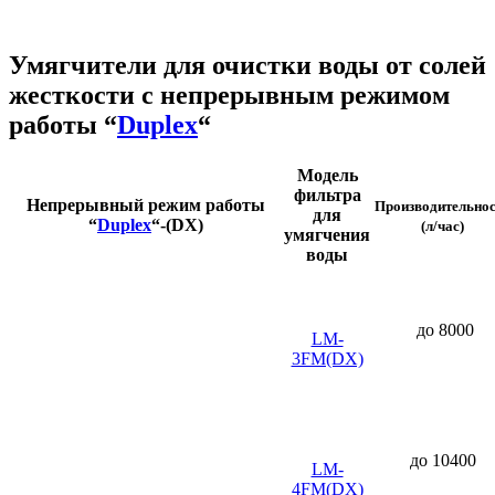
Умягчители для очистки воды от солей
жесткости с непрерывным режимом
работы “
Duplex
“
Модель
фильтра
Непрерывный режим работы
Производительно
для
“
Duplex
“-(DX)
(л/час)
умягчения
воды
до 8000
LM-
3FM(DX)
до 10400
LM-
4FM(DX)