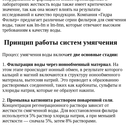
лабораториях жесткость воды также имеет критическое
значение, так как она может влиять на результаты
исследований и качество продукции. Компания «Гидра
Фильтр» предлагает различные серии фильтров для смягчения
воды, такие как lm-fm и lm-fmn, которые отвечают высоким
требованиям к качеству воды.
Принцип работы систем умягчения
Процесс умягчения воды включа
ет две основные стадии:
1.
Фильтрация воды через ионообменный материал
. На
этом этапе происходит ионный обмен, в результате которого
кальций и магний включаются в структуру ионообменного
материала, вытесняя натрий. Это приводит к образованию
растворимых соединений, таких как карбонаты, сульфаты и
хлориды натрия, которые не образуют накипи.
2.
Промывка катионита раствором поваренной соли
.
Концентрация регенерационного раствора зависит от
жесткости смягченной воды. Для восстановления фильтра
используется 5% раствор хлорида натрия, а при меньшей
жесткости — сначала 5%, затем 8% растворами.