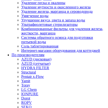
Удаление песка и окалины
Удаление мутности и окисленного железа
Удаление железа, марганца и сероводорода
Умягчение воды
Улучшение вкуса, цвета и запаха воды
Ультрафиолетовые стерилизаторы
Комбинированные фильтры для удаления железа,
жесткости, марганца
Системы обратного осмоса для подготовки
питьевой воды
Соль таблетированная
Интернет-магазин оборудования для коттеджей
По производителям
AZUD (дисковые)
AZUD (сетчатые)
HYDRA FILTER
Structural
Pentair x-Flow
Yamit
Toray
LG Chem
IONPURE
Dorot
ROPV
SEKO