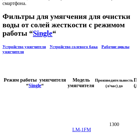
смартфона.
Фильтры для умягчения для очистки
воды от солей жесткости с режимом
работы “
Single
“
Устройство умягчителя
Устройство солевого бака
Рабочие циклы
умягчителя
Режим работы умягчителя
Модель
П
Производительность
“
Single
“
умягчителя
(д
(л/час
) до
1300
LM-1FM