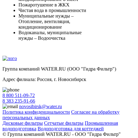
Пожаротушение в ЖКХ
Чистая вода в промышленности
Муниципальные нужды –
Отопление, вентиляция,
кондиционирование
Водоканалы, муниципальные
нужды – Водоочистка
Группа компаний WATER.RU (ООО "Гидра Фильтр")
Адрес филиала:
Россия
, г.
Новосибирск
8 800 511-09-72
8 383 235-91-66
novosibirsk@water.ru
Политика конфиденциальности
Согласие на обработку
персональных данных
Дисковые фильтры
Сетчатые фильтры
Промышленная
водоподготовка
Водоподготовка для коттеджей
© Группа компаний WATER.RU - ООО "Гидра Фильтр"