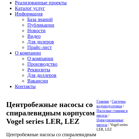
Реализованные проекты
Каталог услуг
Информация
База знаний
Публикации
Новости
Видео
Для дилеров
Прайс-лист
О компании
О компании
Производство
Реквизиты
Для диллеров
Вакансии
Контакты
Главная
/
Системы
Центробежные насосы со
водоподготовки
/
Насосные станции и
спиралевидным корпусом
насосы
/
Vogel series LER, LEZ
Циркуляционные
насосы
/
Vogel series
LER, LEZ
Центробежные насосы со спиралевидным