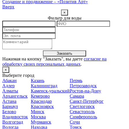
Создание и продвижение – «Позитив Арт»
Вверх
×
Фильтр для воды
Заказать
Нажимая на кнопку "
Заказать
", вы даете
согласие на
обработку своих персональных данных
.
×
Выберите город
Абакан
Казань
Пермь
Адлер
Калининград
Петрозаводск
Алматы
Каменск-уральский
Ростов-на-Дону
Архангельск
Кемерово
Самара
Астана
Краснодар
Санкт-Петербург
Барнаул
Красноярск
Светлогорск
Белово
Минск
Севастополь
Владивосток
Москва
Симферополь
Волгоград
Мурманск
Сочи
Вологда
Находка
Томск