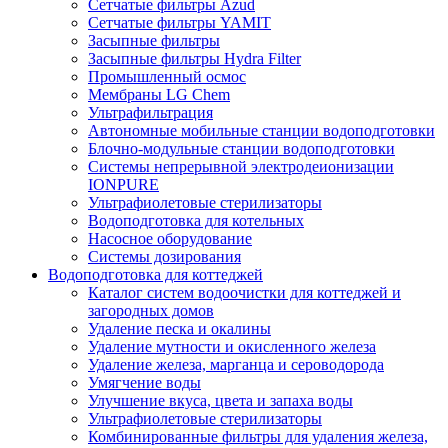
Сетчатые фильтры Azud
Сетчатые фильтры YAMIT
Засыпные фильтры
Засыпные фильтры Hydra Filter
Промышленный осмос
Мембраны LG Chem
Ультрафильтрация
Автономные мобильные станции водоподготовки
Блочно-модульные станции водоподготовки
Системы непрерывной электродеионизации
IONPURE
Ультрафиолетовые стерилизаторы
Водоподготовка для котельных
Насосное оборудование
Системы дозирования
Водоподготовка для коттеджей
Каталог систем водоочистки для коттеджей и
загородных домов
Удаление песка и окалины
Удаление мутности и окисленного железа
Удаление железа, марганца и сероводорода
Умягчение воды
Улучшение вкуса, цвета и запаха воды
Ультрафиолетовые стерилизаторы
Комбинированные фильтры для удаления железа,