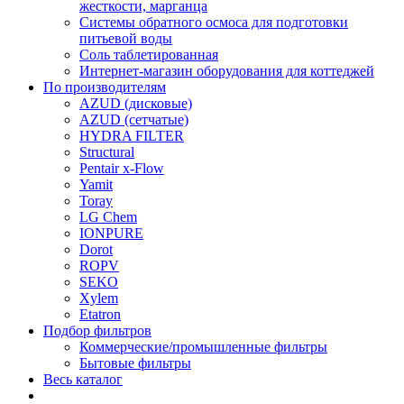
жесткости, марганца
Системы обратного осмоса для подготовки
питьевой воды
Соль таблетированная
Интернет-магазин оборудования для коттеджей
По производителям
AZUD (дисковые)
AZUD (сетчатые)
HYDRA FILTER
Structural
Pentair x-Flow
Yamit
Toray
LG Chem
IONPURE
Dorot
ROPV
SEKO
Xylem
Etatron
Подбор фильтров
Коммерческие/промышленные фильтры
Бытовые фильтры
Весь каталог