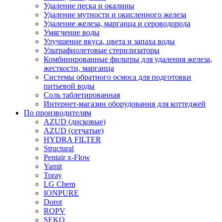
Удаление песка и окалины
Удаление мутности и окисленного железа
Удаление железа, марганца и сероводорода
Умягчение воды
Улучшение вкуса, цвета и запаха воды
Ультрафиолетовые стерилизаторы
Комбинированные фильтры для удаления железа,
жесткости, марганца
Системы обратного осмоса для подготовки
питьевой воды
Соль таблетированная
Интернет-магазин оборудования для коттеджей
По производителям
AZUD (дисковые)
AZUD (сетчатые)
HYDRA FILTER
Structural
Pentair x-Flow
Yamit
Toray
LG Chem
IONPURE
Dorot
ROPV
SEKO