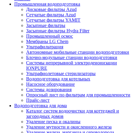
Промышленная водоподготовка
Дисковые фильтры Azud
Сетчатые фильтры Azud
Сетчатые фильтры YAMIT
Засыпные фильтры
Засыпные фильтры Hydra Filter
Промышленный осмос
Мембраны LG Chem
Ультрафильтрация
Автономные мобильные станции водоподготовки
Блочно-модульные станции водоподготовки
Системы непрерывной электродеионизации
IONPURE
Ультрафиолетовые стерилизаторы
Водоподготовка для котельных
Насосное оборудование
Системы дозирования
Опросный лист по фильтрам для промышленности
Прайс-лист
Водоподготовка для дома
Каталог систем водоочистки для коттеджей и
загородных домов
Удаление песка и окалины
Удаление мутности и окисленного железа
Удаление железа, марганца и сероводорода