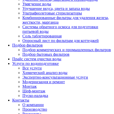
Умягчение воды
Улучшение вкуса, цвета и запаха воды
Ультрафиолетовые стерилизаторы
Комбинированные фильтры для удаления железа,
жесткости, марганца
Системы обратного осмоса для подготовки
питьевой воды
Соль таблетированная
Опросный лист по фильтрам для коттеджей
Подбор фильтров
Подбор коммерческих и промышленных фильтров
Подбор бытовых фильтров
Прайс систем очистки воды
Услуги по водоподготовке
Все услуги
Химический анализ воды
Экспертно-консультационные услуги
Модернизация и ремонт
Монтаж
Шеф-монтаж
Пуско-наладка
Контакты
О компании
Производство
Реквизиты