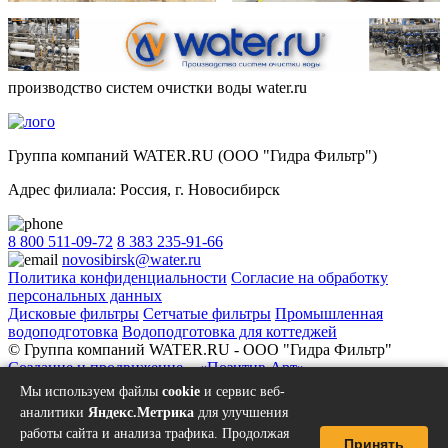
производство систем очистки воды water.ru
Группа компаний WATER.RU (ООО "Гидра Фильтр")
Адрес филиала:
Россия
, г.
Новосибирск
8 800 511-09-72
8 383 235-91-66
novosibirsk@water.ru
Политика конфиденциальности
Согласие на обработку
персональных данных
Дисковые фильтры
Сетчатые фильтры
Промышленная
водоподготовка
Водоподготовка для коттеджей
© Группа компаний WATER.RU - ООО "Гидра Фильтр"
Создание и продвижение – «Позитив Арт»
Вверх
Мы используем файлы
cookie
и сервис веб-
аналитики
Яндекс.Метрика
для улучшения
работы сайта и анализа трафика. Продолжая
Принять