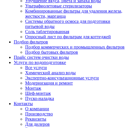
Улучшение вкуса, цвета и запаха воды
Ультрафиолетовые стерилизаторы
Комбинированные фильтры для удаления железа,
жесткости, марганца
Системы обратного осмоса для подготовки
питьевой воды
Соль таблетированная
Опросный лист по фильтрам для коттеджей
Подбор фильтров
Подбор коммерческих и промышленных фильтров
Подбор бытовых фильтров
Прайс систем очистки воды
Услуги по водоподготовке
Все услуги
Химический анализ воды
Экспертно-консультационные услуги
Модернизация и ремонт
Монтаж
Шеф-монтаж
Пуско-наладка
Контакты
О компании
Производство
Реквизиты
Для дилеров