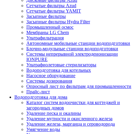
Дисковые фильтры Azud
Сетчатые фильтры Azud
Сетчатые фильтры YAMIT
Засыпные фильтры
Засыпные фильтры Hydra Filter
Промышленный осмос
Мембраны LG Chem
Ультрафильтрация
Автономные мобильные станции водоподготовки
Блочно-модульные станции водоподготовки
Системы непрерывной электродеионизации
IONPURE
Ультрафиолетовые стерилизаторы
Водоподготовка для котельных
Насосное оборудование
Системы дозирования
Опросный лист по фильтрам для промышленности
Прайс-лист
Водоподготовка для дома
Каталог систем водоочистки для коттеджей и
загородных домов
Удаление песка и окалины
Удаление мутности и окисленного железа
Удаление железа, марганца и сероводорода
Умягчение воды