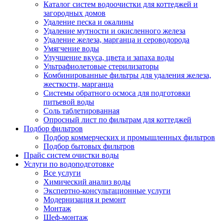
Каталог систем водоочистки для коттеджей и
загородных домов
Удаление песка и окалины
Удаление мутности и окисленного железа
Удаление железа, марганца и сероводорода
Умягчение воды
Улучшение вкуса, цвета и запаха воды
Ультрафиолетовые стерилизаторы
Комбинированные фильтры для удаления железа,
жесткости, марганца
Системы обратного осмоса для подготовки
питьевой воды
Соль таблетированная
Опросный лист по фильтрам для коттеджей
Подбор фильтров
Подбор коммерческих и промышленных фильтров
Подбор бытовых фильтров
Прайс систем очистки воды
Услуги по водоподготовке
Все услуги
Химический анализ воды
Экспертно-консультационные услуги
Модернизация и ремонт
Монтаж
Шеф-монтаж