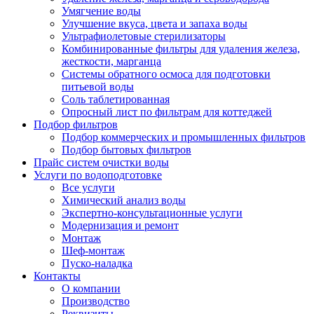
Умягчение воды
Улучшение вкуса, цвета и запаха воды
Ультрафиолетовые стерилизаторы
Комбинированные фильтры для удаления железа,
жесткости, марганца
Системы обратного осмоса для подготовки
питьевой воды
Соль таблетированная
Опросный лист по фильтрам для коттеджей
Подбор фильтров
Подбор коммерческих и промышленных фильтров
Подбор бытовых фильтров
Прайс систем очистки воды
Услуги по водоподготовке
Все услуги
Химический анализ воды
Экспертно-консультационные услуги
Модернизация и ремонт
Монтаж
Шеф-монтаж
Пуско-наладка
Контакты
О компании
Производство
Реквизиты