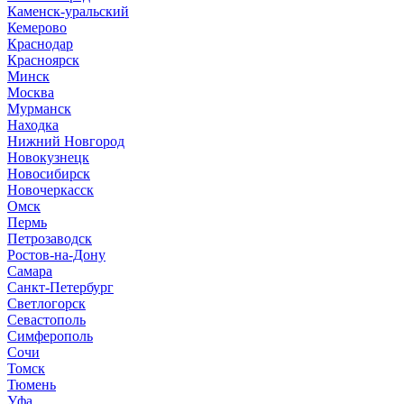
Каменск-уральский
Кемерово
Краснодар
Красноярск
Минск
Москва
Мурманск
Находка
Нижний Новгород
Новокузнецк
Новосибирск
Новочеркасск
Омск
Пермь
Петрозаводск
Ростов-на-Дону
Самара
Санкт-Петербург
Светлогорск
Севастополь
Симферополь
Сочи
Томск
Тюмень
Уфа