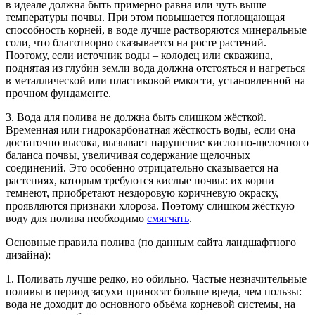
в идеале должна быть примерно равна или чуть выше
температуры почвы. При этом повышается поглощающая
способность корней, в воде лучше растворяются минеральные
соли, что благотворно сказывается на росте растений.
Поэтому, если источник воды – колодец или скважина,
поднятая из глубин земли вода должна отстояться и нагреться
в металлической или пластиковой емкости, установленной на
прочном фундаменте.
3. Вода для полива не должна быть слишком жёсткой.
Временная или гидрокарбонатная жёсткость воды, если она
достаточно высока, вызывает нарушение кислотно-щелочного
баланса почвы, увеличивая содержание щелочных
соединений. Это особенно отрицательно сказывается на
растениях, которым требуются кислые почвы: их корни
темнеют, приобретают нездоровую коричневую окраску,
проявляются признаки хлороза. Поэтому слишком жёсткую
воду для полива необходимо
смягчать
.
Основные правила полива (по данным сайта ландшафтного
дизайна):
1. Поливать лучше редко, но обильно. Частые незначительные
поливы в период засухи приносят больше вреда, чем пользы:
вода не доходит до основного объёма корневой системы, на