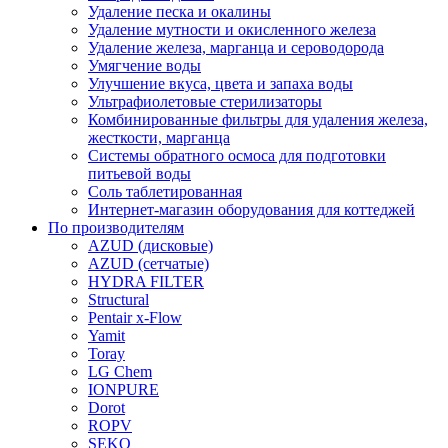
Удаление песка и окалины
Удаление мутности и окисленного железа
Удаление железа, марганца и сероводорода
Умягчение воды
Улучшение вкуса, цвета и запаха воды
Ультрафиолетовые стерилизаторы
Комбинированные фильтры для удаления железа,
жесткости, марганца
Системы обратного осмоса для подготовки
питьевой воды
Соль таблетированная
Интернет-магазин оборудования для коттеджей
По производителям
AZUD (дисковые)
AZUD (сетчатые)
HYDRA FILTER
Structural
Pentair x-Flow
Yamit
Toray
LG Chem
IONPURE
Dorot
ROPV
SEKO