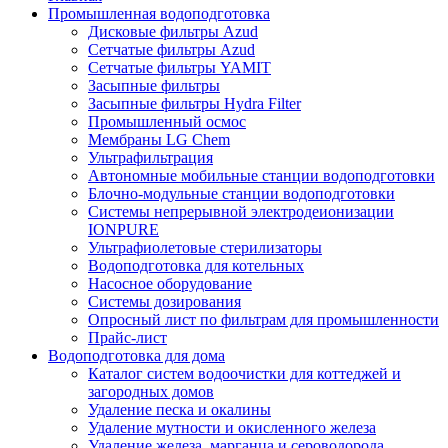
Промышленная водоподготовка
Дисковые фильтры Azud
Сетчатые фильтры Azud
Сетчатые фильтры YAMIT
Засыпные фильтры
Засыпные фильтры Hydra Filter
Промышленный осмос
Мембраны LG Chem
Ультрафильтрация
Автономные мобильные станции водоподготовки
Блочно-модульные станции водоподготовки
Системы непрерывной электродеионизации
IONPURE
Ультрафиолетовые стерилизаторы
Водоподготовка для котельных
Насосное оборудование
Системы дозирования
Опросный лист по фильтрам для промышленности
Прайс-лист
Водоподготовка для дома
Каталог систем водоочистки для коттеджей и
загородных домов
Удаление песка и окалины
Удаление мутности и окисленного железа
Удаление железа, марганца и сероводорода