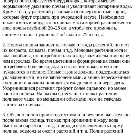
поверхности образуется твердая корка, которая мешает
нормальному дыханию почвы и увеличивает испарение воды.
Кроме того, у растений развиваются поверхностные корни,
которые будут страдать при очередной засухе. Необходимо
также иметь в виду, что основная масса корней расположена в
слое почвы глубиной 20–25 см, а чтобы его промочить,
2
системе полива нужно на 1 м
вылить 25 л воды.
2. Нормы полива зависят не только от вида растений, но и от
их возраста, климата, почвы и т.д. Молодые растения хотя и
влаголюбивы, но потребность их в воде значительно меньше,
чем взрослых. Во время цветения и формирования семян они
потребляют больше воды, а в состоянии покоя почти не
нуждаются в поливе. Новые газоны должны поддерживаться
увлажненными, но не заболоченными, а вновь пересаженные
кустарники должны поливаться ежедневно или через день.
Укоренившиеся растения требуют более сильного, но менее
частого полива. На рыхлых, песчаных почвах растения
поливают чаще, но меньшими объемами, чем на тяжелых,
глинистых почвах.
3. Обычно полив производят утром или вечером, желательно
после захода солнца, так как при орошении в жару вода
быстро испаряется – тогда приходится увеличивать норму
полива, возможны ожоги растений и т. д. Полив растений