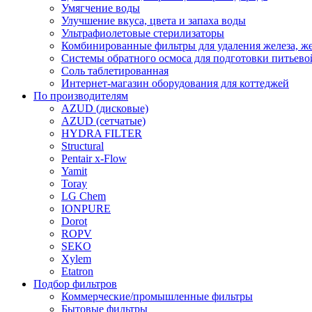
Умягчение воды
Улучшение вкуса, цвета и запаха воды
Ультрафиолетовые стерилизаторы
Комбинированные фильтры для удаления железа, же
Системы обратного осмоса для подготовки питьево
Соль таблетированная
Интернет-магазин оборудования для коттеджей
По производителям
AZUD (дисковые)
AZUD (сетчатые)
HYDRA FILTER
Structural
Pentair x-Flow
Yamit
Toray
LG Chem
IONPURE
Dorot
ROPV
SEKO
Xylem
Etatron
Подбор фильтров
Коммерческие/промышленные фильтры
Бытовые фильтры