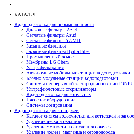
КАТАЛОГ
Водоподготовка для промышленности
Дисковые фильтры Azud
Сетчатые фильтры Azud
Сетчатые фильтры YAMIT
Засыпные фильтры
Засыпные фильтры Hydra Filter
Промышленный осмос
Мембраны LG Chem
Ультрафильтрация
Автономные мобильные станции водоподготовки
Блочно-модульные станции водоподготовки
Системы непрерывной электродеионизации IONP
Ультрафиолетовые стерилизаторы
Водоподготовка для котельных
Насосное оборудование
Системы дозирования
Водоподготовка для коттеджей
Каталог систем водоочистки для коттеджей и заго
Удаление песка и окалины
Удаление мутности и окисленного железа
Удаление железа, марганца и сероводорода