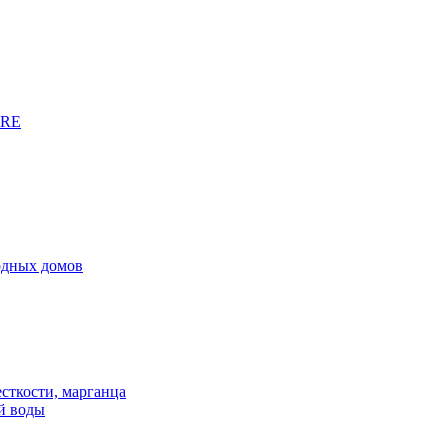
URE
родных домов
сткости, марганца
й воды