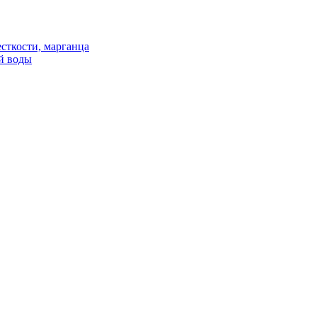
сткости, марганца
й воды