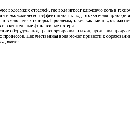
олее водоемких отраслей, где вода играет ключевую роль в техн
ий и экономической эффективности, подготовка воды приобретае
ние экологических норм. Проблемы, такие как накипь, отложения
в и значительные финансовые потери.
ение оборудования, транспортировка шлаков, промывка продукто
 процессов. Некачественная вода может привести к образованию
рудования.