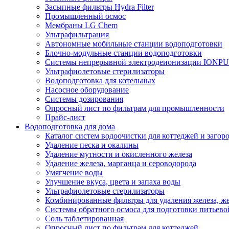
Засыпные фильтры Hydra Filter
Промышленный осмос
Мембраны LG Chem
Ультрафильтрация
Автономные мобильные станции водоподготовки
Блочно-модульные станции водоподготовки
Системы непрерывной электродеионизации IONP
Ультрафиолетовые стерилизаторы
Водоподготовка для котельных
Насосное оборудование
Системы дозирования
Опросный лист по фильтрам для промышленности
Прайс-лист
Водоподготовка для дома
Каталог систем водоочистки для коттеджей и заго
Удаление песка и окалины
Удаление мутности и окисленного железа
Удаление железа, марганца и сероводорода
Умягчение воды
Улучшение вкуса, цвета и запаха воды
Ультрафиолетовые стерилизаторы
Комбинированные фильтры для удаления железа, же
Системы обратного осмоса для подготовки питьево
Соль таблетированная
Опросный лист по фильтрам для коттеджей